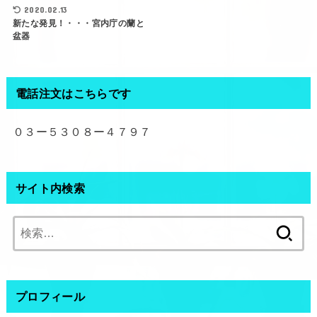
2020.02.13
新たな発見！・・・宮内庁の蘭と
盆器
電話注文はこちらです
０３ー５３０８ー４７９７
サイト内検索
検
索:
プロフィール