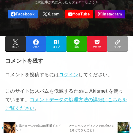
ポスト
シェア
はてブ
送る
Pocket
リンク
コメントを残す
コメントを投稿するには
ログイン
してください。
このサイトはスパムを低減するために Akismet を使っ
ています。
コメントデータの処理方法の詳細はこちらを
ご覧ください
。
お花チェーンの成功は事業ドメイ
ソーシャルメディアとの出会い３
ン！
（見えてきたこと）