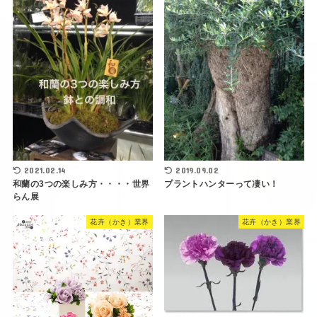
2021.02.14
2019.09.02
和蘭の3つの楽しみ方・・・・世界
プラントハンターって凄い！
らん展
花卉（かき）業界
花卉（かき）業界