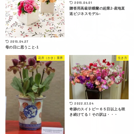
2015.06.01
贈答用高級胡蝶蘭の起業2‐産地直
送ビジネスモデル-
2015.04.27
母の日に思うこと-1
花卉（かき）業界
生き方
2022.03.04
奇跡のスイトピー６５日以上も咲
き続けてる！その訳は・・・