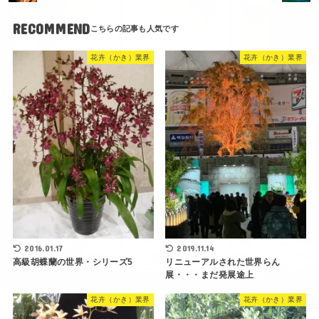
RECOMMEND
花卉（かき）業界
花卉（かき）業界
2016.01.17
2019.11.14
高級胡蝶蘭の世界・シリーズ5
リニューアルされた世界らん
展・・・まだ発展途上
花卉（かき）業界
花卉（かき）業界