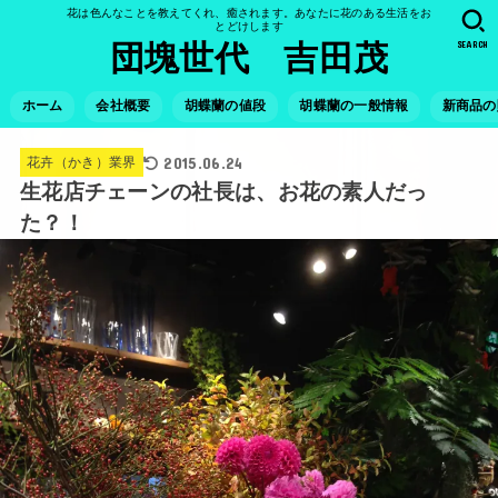
花は色んなことを教えてくれ、癒されます。あなたに花のある生活をお
とどけします
SEARCH
団塊世代 吉田茂
ホーム
会社概要
胡蝶蘭の値段
胡蝶蘭の一般情報
新商品の
2015.06.24
花卉（かき）業界
生花店チェーンの社長は、お花の素人だっ
た？！