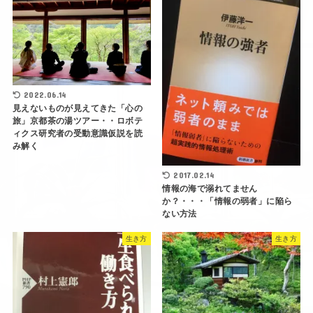
2022.06.14
見えないものが見えてきた「心の
旅」京都茶の湯ツアー・・ロボテ
ィクス研究者の受動意識仮説を読
み解く
2017.02.14
情報の海で溺れてません
か？・・・「情報の弱者」に陥ら
ない方法
生き方
生き方