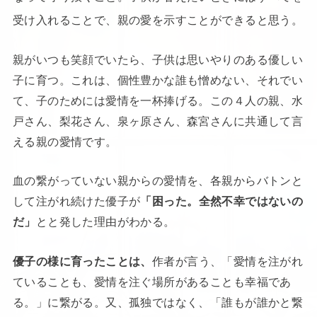
受け入れることで、親の愛を示すことができると思う。
親がいつも笑顔でいたら、子供は思いやりのある優しい
子に育つ。これは、個性豊かな誰も憎めない、それでい
て、子のためには愛情を一杯捧げる。この４人の親、水
戸さん、梨花さん、泉ヶ原さん、森宮さんに共通して言
える親の愛情です。
血の繋がっていない親からの愛情を、各親からバトンと
して
注がれ続けた優子が
「困った。全然不幸ではないの
だ」
とと発した理由がわかる。
優子の様に育ったことは、
作者が言う、「愛情を注がれ
ていることも、愛情を注ぐ場所があることも幸福であ
る。」に繋がる。又、孤独ではなく、「誰もが誰かと繋