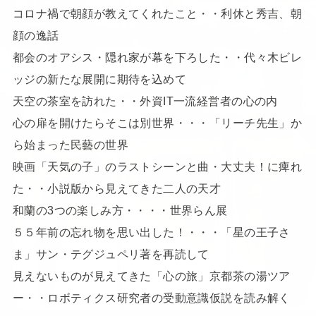
コロナ禍で朝顔が教えてくれたこと・・利休と秀吉、朝
顔の逸話
都会のオアシス・隠れ家が幕を下ろした・・代々木ビレ
ッジの新たな展開に期待を込めて
天空の茶室を訪れた・・外資IT一流経営者の心の内
心の扉を開けたらそこは別世界・・・「リーチ先生」か
ら始まった民藝の世界
映画「天気の子」のラストシーンと曲・大丈夫！に痺れ
た・・小説版から見えてきた二人の天才
和蘭の3つの楽しみ方・・・・世界らん展
５５年前の忘れ物を思い出した！・・・「星の王子さ
ま」サン・テグジュペリ著を再読して
見えないものが見えてきた「心の旅」京都茶の湯ツア
ー・・ロボティクス研究者の受動意識仮説を読み解く