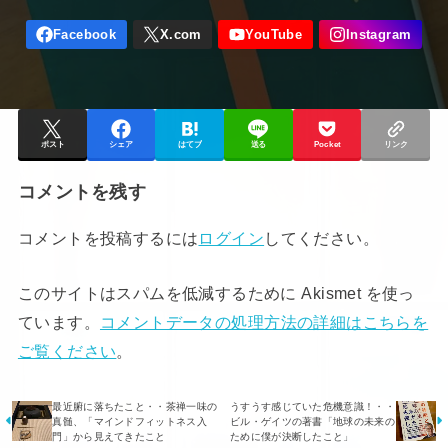
ポスト
シェア
はてブ
送る
Pocket
リンク
コメントを残す
コメントを投稿するには
ログイン
してください。
このサイトはスパムを低減するために Akismet を使っ
ています。
コメントデータの処理方法の詳細はこちらを
ご覧ください
。
最近腑に落ちたこと・・茶禅一味の
うすうす感じていた危機意識！・・
真髄、「マインドフィットネス入
ビル・ゲイツの著書「地球の未来の
門」から見えてきたこと
ために僕が決断したこと」