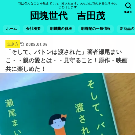
花は色んなことを教えてくれ、癒されます。あなたに花のある生活をお
とどけします
SEARCH
団塊世代 吉田茂
ホーム
会社概要
胡蝶蘭の値段
胡蝶蘭の一般情報
新商品の
2022.01.06
生き方
「そして、バトンは渡された」著者瀬尾まい
こ・・親の愛とは・・見守ること！原作・映画
共に楽しめた！