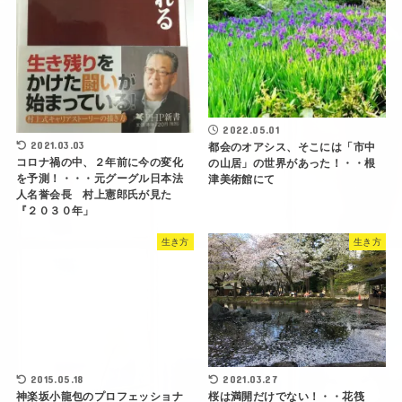
2022.05.01
2021.03.03
都会のオアシス、そこには「市中
コロナ禍の中、２年前に今の変化
の山居」の世界があった！・・根
を予測！・・・元グーグル日本法
津美術館にて
人名誉会長 村上憲郎氏が見た
『２０３０年」
生き方
生き方
2015.05.18
2021.03.27
神楽坂小龍包のプロフェッショナ
桜は満開だけでない！・・花筏