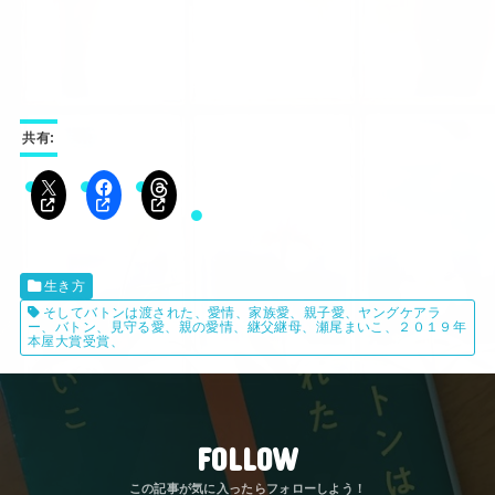
共有:
生き方
そしてバトンは渡された、愛情、家族愛、親子愛、ヤングケアラ
ー、バトン、見守る愛、親の愛情、継父継母、瀬尾まいこ、２０１９年
本屋大賞受賞、
FOLLOW