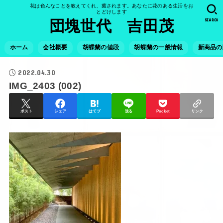
花は色んなことを教えてくれ、癒されます。あなたに花のある生活をお
とどけします
SEARCH
団塊世代 吉田茂
ホーム
会社概要
胡蝶蘭の値段
胡蝶蘭の一般情報
新商品の
2022.04.30
IMG_2403 (002)
ポスト
シェア
はてブ
送る
Pocket
リンク