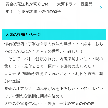
黄金の茶道具が繋ぐご縁・・大河ドラマ「豊臣兄
弟！」と我が故郷・佐伯の物語
人気の投稿とページ
懐石秘密箱・丁寧な食事の作法の世界・・・絵本「おち
ゃのじかんにきたとら」の世界が一致した！
「そして、バトンは渡された」著者瀬尾まいこ・・親の
愛とは・・見守ること！原作・映画共に楽しめた！
コロナ禍で朝顔が教えてくれたこと・・利休と秀吉、朝
顔の逸話
都会のオアシス・隠れ家が幕を下ろした・・代々木ビレ
ッジの新たな展開に期待を込めて
天空の茶室を訪れた・・外資IT一流経営者の心の内