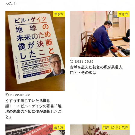
った！
生き方
生き方
2026.05.10
古希を超えた初老の私が茶道入
門・・その訳は
2022.02.22
うすうす感じていた危機意
識！・・ビル・ゲイツの著書「地
球の未来のために僕が決断したこ
と」
生き方
花卉（かき）業界