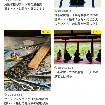
お医者様がアート部門最優秀
賞！・・・世界らん展２０１５
2022.10.27
懐石秘密箱・丁寧な食事の作法の
世界・・・絵本「おちゃのじかん
にきたとら」の世界が一致した！
生き方
生き方
2026.06.02
「心の旅」での気付き・・人生の
成功とは何か
2021.03.08
ブランディングにかけた経営者の
想い・・癒しの隠れ家の秘密があ