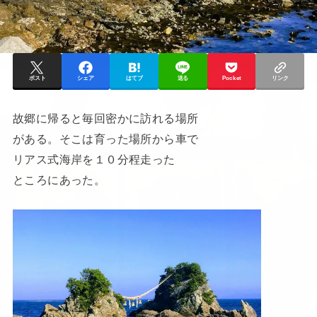
ポスト
シェア
はてブ
送る
Pocket
リンク
故郷に帰ると毎回密かに訪れる場所
がある。そこは育った場所から車で
リアス式海岸を１０分程走った
ところにあった。