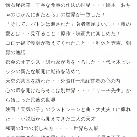
懐石秘密箱・丁寧な食事の作法の世界・・・絵本「おち
ゃのじかんにきたとら」の世界が一致した！
「そして、バトンは渡された」著者瀬尾まいこ・・親の
愛とは・・見守ること！原作・映画共に楽しめた！
コロナ禍で朝顔が教えてくれたこと・・利休と秀吉、朝
顔の逸話
都会のオアシス・隠れ家が幕を下ろした・・代々木ビレ
ッジの新たな展開に期待を込めて
天空の茶室を訪れた・・外資IT一流経営者の心の内
心の扉を開けたらそこは別世界・・・「リーチ先生」か
ら始まった民藝の世界
映画「天気の子」のラストシーンと曲・大丈夫！に痺れ
た・・小説版から見えてきた二人の天才
和蘭の3つの楽しみ方・・・・世界らん展