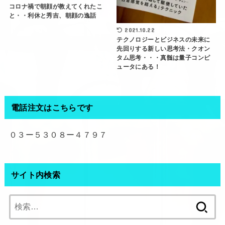
コロナ禍で朝顔が教えてくれたこ
と・・利休と秀吉、朝顔の逸話
2021.10.22
テクノロジーとビジネスの未来に
先回りする新しい思考法・クオン
タム思考・・・真髄は量子コンピ
ュータにある！
電話注文はこちらです
０３ー５３０８ー４７９７
サイト内検索
検
索: