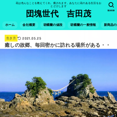
花は色んなことを教えてくれ、癒されます。あなたに花のある生活をお
とどけします
SEARCH
団塊世代 吉田茂
ホーム
会社概要
胡蝶蘭の値段
胡蝶蘭の一般情報
新商品の
2021.05.25
生き方
癒しの故郷、毎回密かに訪れる場所がある・・