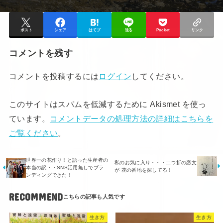
ポスト
シェア
はてブ
送る
Pocket
リンク
コメントを残す
コメントを投稿するには
ログイン
してください。
このサイトはスパムを低減するために Akismet を使っ
ています。
コメントデータの処理方法の詳細はこちらを
ご覧ください
。
世界一の花作り！と語った生産者の
私のお気に入り・・・二つ折の恋文
本当の訳・・SNS活用無しでブラ
が 花の番地を探してる！
ンディングできた！
RECOMMEND
生き方
生き方