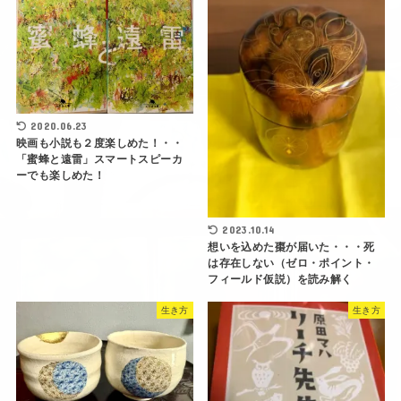
2020.06.23
映画も小説も２度楽しめた！・・
「蜜蜂と遠雷」スマートスピーカ
ーでも楽しめた！
2023.10.14
想いを込めた棗が届いた・・・死
は存在しない（ゼロ・ポイント・
フィールド仮説）を読み解く
生き方
生き方