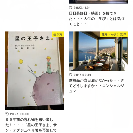
2023.11.21
日日是好日（映画）を観てき
た・・・人生の「学び」とは気づ
くこと・・
生き方
花卉（かき）業界
2017.02.14
贈答品が当日届かなかった・・さ
てどうしますか・・コンシェルジ
ュ２
2023.08.08
５５年前の忘れ物を思い出し
た！・・・「星の王子さま」サ
ン・テグジュペリ著を再読して