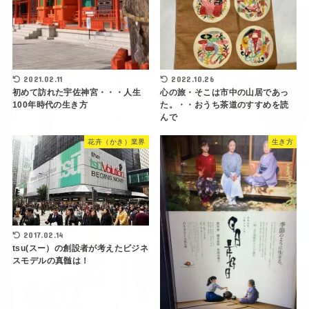
2021.02.11
2022.10.26
初めて訪れた宇佐神宮・・・人生
心の旅・そこは市中の山居であっ
100年時代の生き方
た。・・おうち茶道のすすめを読
んで
花卉（かき）業界
生き方
2017.02.14
tsu(スー）の創設者が考えたビジネ
スモデルの真髄は！