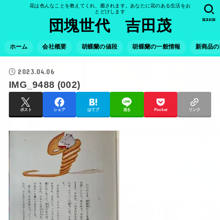
花は色んなことを教えてくれ、癒されます。あなたに花のある生活をお
とどけします
SEARCH
団塊世代 吉田茂
ホーム
会社概要
胡蝶蘭の値段
胡蝶蘭の一般情報
新商品の
2023.04.06
IMG_9488 (002)
ポスト
シェア
はてブ
送る
Pocket
リンク