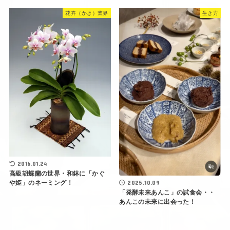
花卉（かき）業界
生き方
2016.01.24
高級胡蝶蘭の世界・和鉢に「かぐ
や姫」のネーミング！
2025.10.09
「発酵未来あんこ」の試食会・・
あんこの未来に出会った！