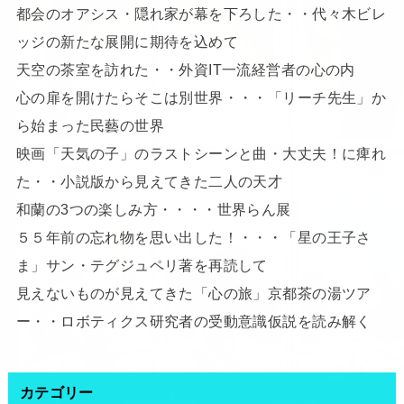
都会のオアシス・隠れ家が幕を下ろした・・代々木ビレ
ッジの新たな展開に期待を込めて
天空の茶室を訪れた・・外資IT一流経営者の心の内
心の扉を開けたらそこは別世界・・・「リーチ先生」か
ら始まった民藝の世界
映画「天気の子」のラストシーンと曲・大丈夫！に痺れ
た・・小説版から見えてきた二人の天才
和蘭の3つの楽しみ方・・・・世界らん展
５５年前の忘れ物を思い出した！・・・「星の王子さ
ま」サン・テグジュペリ著を再読して
見えないものが見えてきた「心の旅」京都茶の湯ツア
ー・・ロボティクス研究者の受動意識仮説を読み解く
カテゴリー