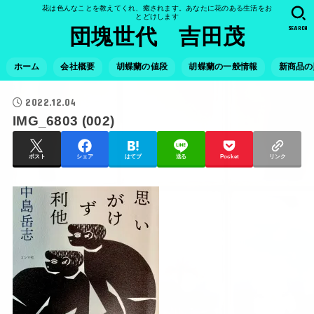
花は色んなことを教えてくれ、癒されます。あなたに花のある生活をお
とどけします
SEARCH
団塊世代 吉田茂
ホーム
会社概要
胡蝶蘭の値段
胡蝶蘭の一般情報
新商品の
2022.12.04
IMG_6803 (002)
ポスト
シェア
はてブ
送る
Pocket
リンク