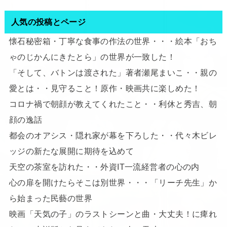
人気の投稿とページ
懐石秘密箱・丁寧な食事の作法の世界・・・絵本「おち
ゃのじかんにきたとら」の世界が一致した！
「そして、バトンは渡された」著者瀬尾まいこ・・親の
愛とは・・見守ること！原作・映画共に楽しめた！
コロナ禍で朝顔が教えてくれたこと・・利休と秀吉、朝
顔の逸話
都会のオアシス・隠れ家が幕を下ろした・・代々木ビレ
ッジの新たな展開に期待を込めて
天空の茶室を訪れた・・外資IT一流経営者の心の内
心の扉を開けたらそこは別世界・・・「リーチ先生」か
ら始まった民藝の世界
映画「天気の子」のラストシーンと曲・大丈夫！に痺れ