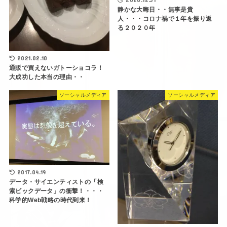
静かな大晦日・・無事是貴
人・・・コロナ禍で１年を振り返
る２０２０年
2021.02.10
通販で買えないガトーショコラ！
大成功した本当の理由・・
ソーシャルメディア
ソーシャルメディア
2017.04.19
データ・サイエンティストの「検
索ビックデータ」の衝撃！・・・
科学的Web戦略の時代到来！