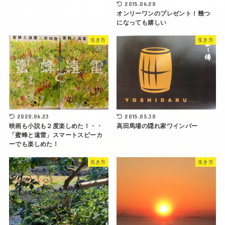
2015.06.20
オンリーワンのプレゼント！幾つ
になっても嬉しい
生き方
生き方
2020.06.23
2015.05.30
映画も小説も２度楽しめた！・・
高田馬場の隠れ家ワインバー
「蜜蜂と遠雷」スマートスピーカ
ーでも楽しめた！
生き方
生き方