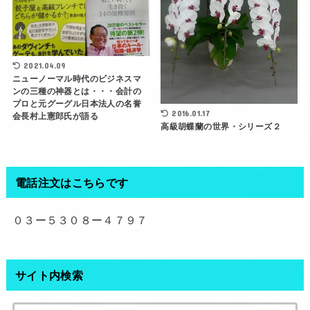
2021.04.09
ニューノーマル時代のビジネスマ
ンの三種の神器とは・・・会計の
プロと元グーグル日本法人の名誉
2016.01.17
会長村上憲郎氏が語る
高級胡蝶蘭の世界・シリーズ２
電話注文はこちらです
０３ー５３０８ー４７９７
サイト内検索