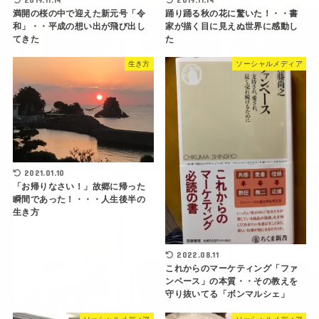
満開の桜の中で迎えた新元号「令
踊り踊る秋の花に驚いた！・・書
和」・・平成の想い出が飛び出し
家が描く目に見えぬ世界に感動し
てきた
た
生き方
ソーシャルメディア
2021.01.10
「お帰りなさい！」故郷に帰った
瞬間であった！・・・人生後半の
生き方
2022.08.11
これからのマーケティング「ファ
ンベース」の本質・・その教えを
守り抜いてる「ボンマルシェ」