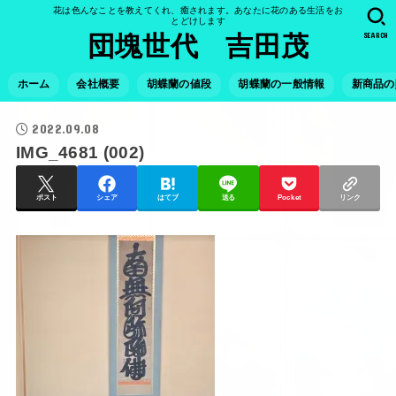
花は色んなことを教えてくれ、癒されます。あなたに花のある生活をお
とどけします
SEARCH
団塊世代 吉田茂
ホーム
会社概要
胡蝶蘭の値段
胡蝶蘭の一般情報
新商品の
2022.09.08
IMG_4681 (002)
ポスト
シェア
はてブ
送る
Pocket
リンク