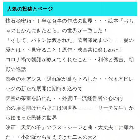
人気の投稿とページ
懐石秘密箱・丁寧な食事の作法の世界・・・絵本「おち
ゃのじかんにきたとら」の世界が一致した！
「そして、バトンは渡された」著者瀬尾まいこ・・親の
愛とは・・見守ること！原作・映画共に楽しめた！
コロナ禍で朝顔が教えてくれたこと・・利休と秀吉、朝
顔の逸話
都会のオアシス・隠れ家が幕を下ろした・・代々木ビレ
ッジの新たな展開に期待を込めて
天空の茶室を訪れた・・外資IT一流経営者の心の内
心の扉を開けたらそこは別世界・・・「リーチ先生」か
ら始まった民藝の世界
映画「天気の子」のラストシーンと曲・大丈夫！に痺れ
た・・小説版から見えてきた二人の天才