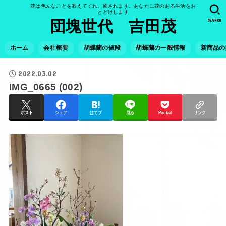
花は色んなことを教えてくれ、癒されます。あなたに花のある生活をお
とどけします
SEARCH
団塊世代 吉田茂
ホーム
会社概要
胡蝶蘭の値段
胡蝶蘭の一般情報
新商品の
2022.03.02
IMG_0665 (002)
ポスト
シェア
はてブ
送る
Pocket
リンク