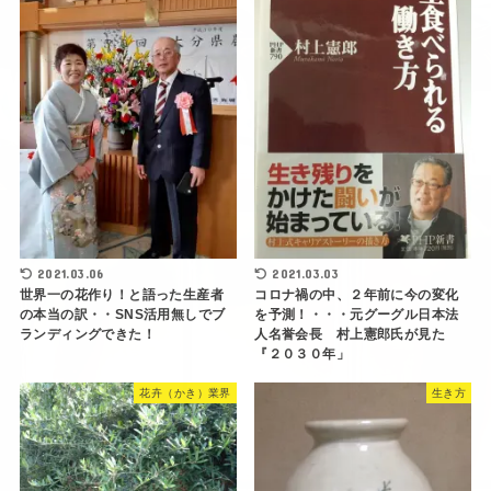
2021.03.06
2021.03.03
世界一の花作り！と語った生産者
コロナ禍の中、２年前に今の変化
の本当の訳・・SNS活用無しでブ
を予測！・・・元グーグル日本法
ランディングできた！
人名誉会長 村上憲郎氏が見た
『２０３０年」
花卉（かき）業界
生き方