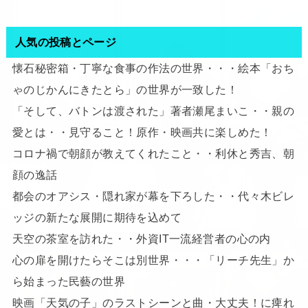
人気の投稿とページ
懐石秘密箱・丁寧な食事の作法の世界・・・絵本「おち
ゃのじかんにきたとら」の世界が一致した！
「そして、バトンは渡された」著者瀬尾まいこ・・親の
愛とは・・見守ること！原作・映画共に楽しめた！
コロナ禍で朝顔が教えてくれたこと・・利休と秀吉、朝
顔の逸話
都会のオアシス・隠れ家が幕を下ろした・・代々木ビレ
ッジの新たな展開に期待を込めて
天空の茶室を訪れた・・外資IT一流経営者の心の内
心の扉を開けたらそこは別世界・・・「リーチ先生」か
ら始まった民藝の世界
映画「天気の子」のラストシーンと曲・大丈夫！に痺れ