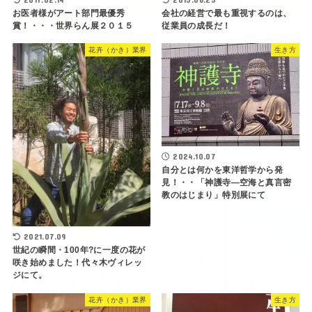
お医者様がアート部門最優秀
会社の経営で最も重視するのは、
賞！・・・世界らん展２０１５
従業員の成長だ！
花卉（かき）業界
生き方
2024.10.07
自分とは何かを東洋哲学から発
見！・・「神護寺―空海と真言密
教のはじまり」特別展にて
2021.07.09
世紀の瞬間・100年?に一度の花が
咲き始めました！代々木ヴィレッ
ジにて。
花卉（かき）業界
生き方