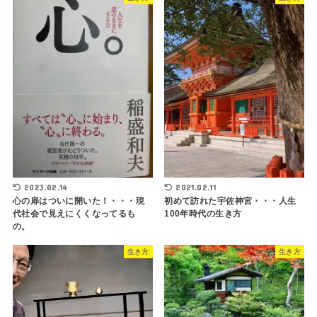
2023.02.14
2021.02.11
心の扉はついに開いた！・・・現
初めて訪れた宇佐神宮・・・人生
代社会で見えにくくなってるも
100年時代の生き方
の。
生き方
生き方