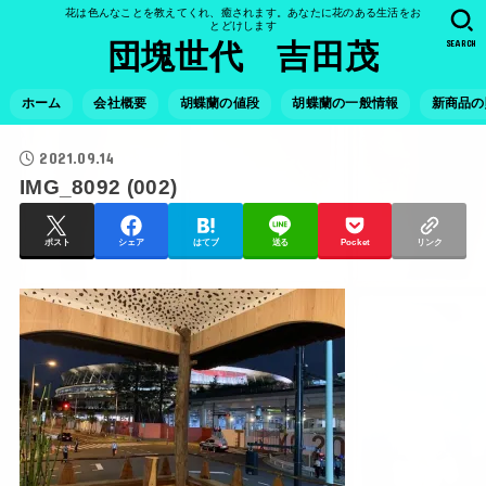
花は色んなことを教えてくれ、癒されます。あなたに花のある生活をお
とどけします
SEARCH
団塊世代 吉田茂
ホーム
会社概要
胡蝶蘭の値段
胡蝶蘭の一般情報
新商品の
2021.09.14
IMG_8092 (002)
ポスト
シェア
はてブ
送る
Pocket
リンク