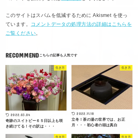
このサイトはスパムを低減するために Akismet を使っ
ています。
コメントデータの処理方法の詳細はこちらを
ご覧ください
。
RECOMMEND
生き方
生き方
2022.11.18
2022.03.04
立冬！茶の湯の世界では、お正
奇跡のスイトピー６５日以上も咲
月・・・初心者の頭は真白
き続けてる！その訳は・・・
生き方
生き方