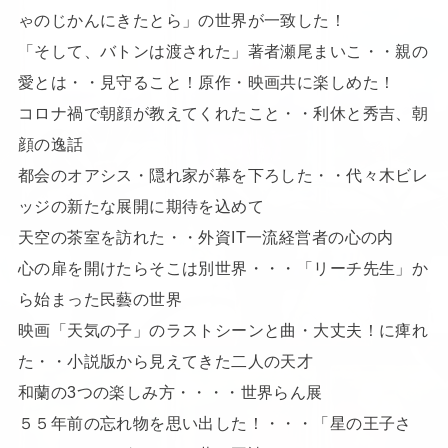
ゃのじかんにきたとら」の世界が一致した！
「そして、バトンは渡された」著者瀬尾まいこ・・親の
愛とは・・見守ること！原作・映画共に楽しめた！
コロナ禍で朝顔が教えてくれたこと・・利休と秀吉、朝
顔の逸話
都会のオアシス・隠れ家が幕を下ろした・・代々木ビレ
ッジの新たな展開に期待を込めて
天空の茶室を訪れた・・外資IT一流経営者の心の内
心の扉を開けたらそこは別世界・・・「リーチ先生」か
ら始まった民藝の世界
映画「天気の子」のラストシーンと曲・大丈夫！に痺れ
た・・小説版から見えてきた二人の天才
和蘭の3つの楽しみ方・・・・世界らん展
５５年前の忘れ物を思い出した！・・・「星の王子さ