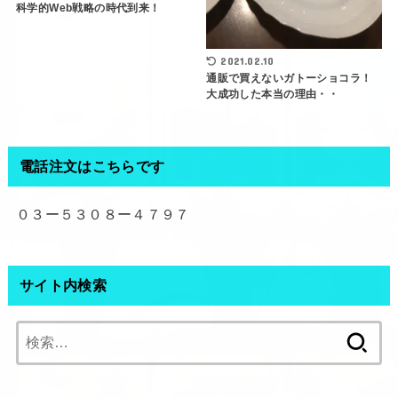
科学的Web戦略の時代到来！
2021.02.10
通販で買えないガトーショコラ！
大成功した本当の理由・・
電話注文はこちらです
０３ー５３０８ー４７９７
サイト内検索
検
索: