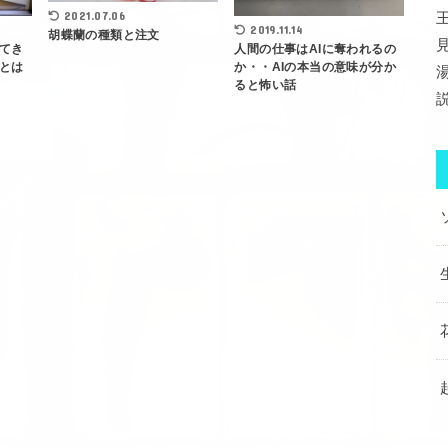
2021.07.06
2019.11.14
胡蝶蘭の種類と注文
てき
人間の仕事はAIに奪われるの
とは
か・・AIの本当の意味が分か
ると怖い話