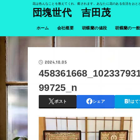
花は色んなことを教えてくれ、癒されます。あなたに花のある生活をおと
団塊世代 吉田茂
ホーム
会社概要
胡蝶蘭の値段
胡蝶蘭の一
2024.10.05
458361668_10233793
99725_n
ポスト
シェア
はて