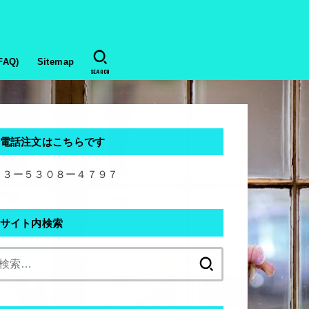
AQ)
Sitemap
SEARCH
電話注文はこちらです
０３ー５３０８ー４７９７
サイト内検索
検
索: