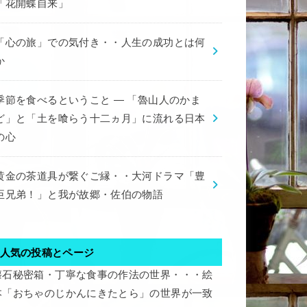
「花開蝶自来」
「心の旅」での気付き・・人生の成功とは何
か
季節を食べるということ ― 「魯山人のかま
ど」と「土を喰らう十二ヵ月」に流れる日本
の心
黄金の茶道具が繋ぐご縁・・大河ドラマ「豊
臣兄弟！」と我が故郷・佐伯の物語
人気の投稿とページ
懐石秘密箱・丁寧な食事の作法の世界・・・絵
本「おちゃのじかんにきたとら」の世界が一致