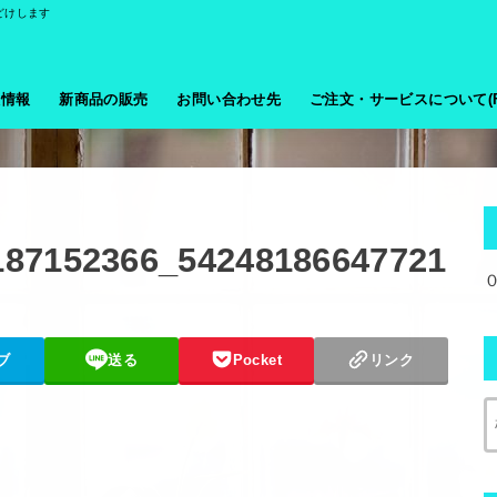
どけします
般情報
新商品の販売
お問い合わせ先
ご注文・サービスについて(F
187152366_54248186647721
ブ
送る
Pocket
リンク