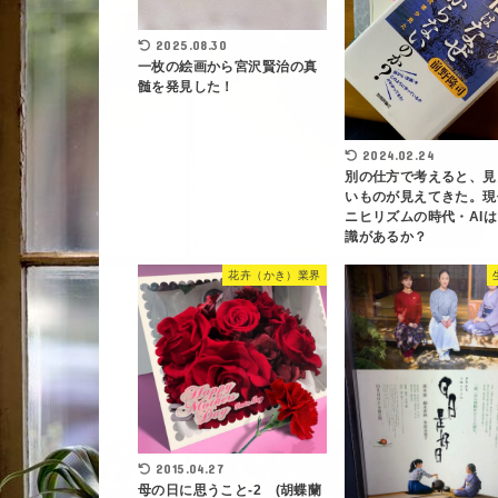
2025.08.30
一枚の絵画から宮沢賢治の真
髄を発見した！
2024.02.24
別の仕方で考えると、見
いものが見えてきた。現
ニヒリズムの時代・AI
識があるか？
花卉（かき）業界
2015.04.27
母の日に思うこと-2 (胡蝶蘭