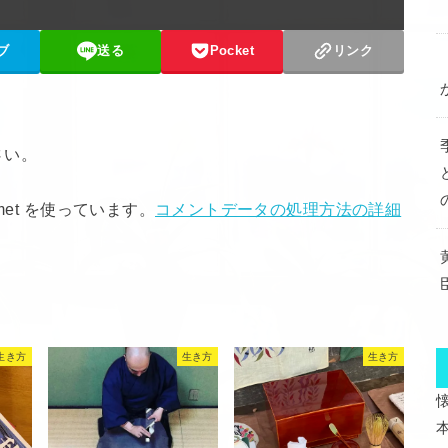
ブ
送る
Pocket
リンク
さい。
met を使っています。
コメントデータの処理方法の詳細
生き方
生き方
生き方