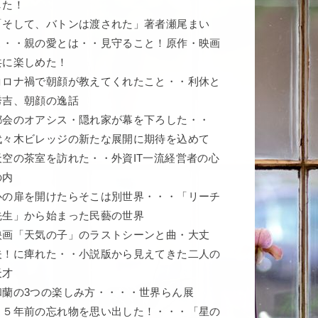
した！
「そして、バトンは渡された」著者瀬尾まい
こ・・親の愛とは・・見守ること！原作・映画
共に楽しめた！
コロナ禍で朝顔が教えてくれたこと・・利休と
秀吉、朝顔の逸話
都会のオアシス・隠れ家が幕を下ろした・・
代々木ビレッジの新たな展開に期待を込めて
天空の茶室を訪れた・・外資IT一流経営者の心
の内
心の扉を開けたらそこは別世界・・・「リーチ
先生」から始まった民藝の世界
映画「天気の子」のラストシーンと曲・大丈
夫！に痺れた・・小説版から見えてきた二人の
天才
和蘭の3つの楽しみ方・・・・世界らん展
５５年前の忘れ物を思い出した！・・・「星の