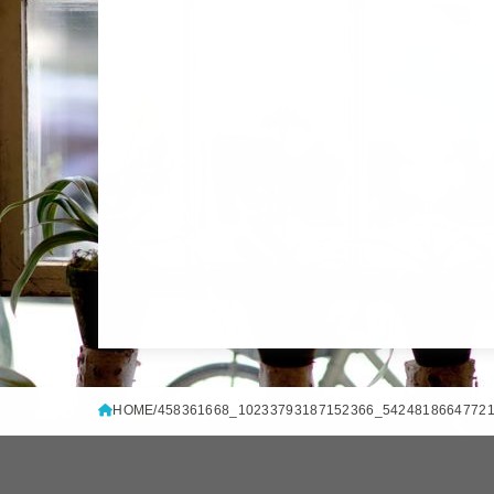
HOME
458361668_10233793187152366_5424818664772