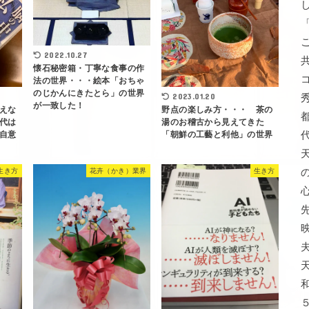
2022.10.27
懐石秘密箱・丁寧な食事の作
法の世界・・・絵本「おちゃ
のじかんにきたとら」の世界
2023.01.20
が一致した！
えな
野点の楽しみ方・・・ 茶の
代は
湯のお稽古から見えてきた
は自意
「朝鮮の工藝と利他」の世界
生き方
花卉（かき）業界
生き方