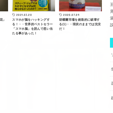
2021.03.20
2020.07.09
花」
スマホが脳をハッキングす
胡蝶蘭市場を創造的に破壊す
る！・・世界的ベストセラー
る(1)・・現状のままでは沈没
「スマホ脳」を読んで思い当
だ！
たる事があった！