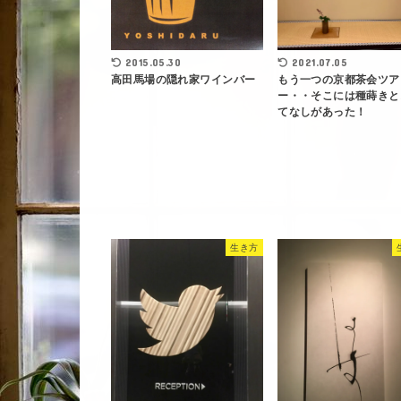
2015.05.30
2021.07.05
高田馬場の隠れ家ワインバー
もう一つの京都茶会ツア
ー・・そこには種蒔きと
てなしがあった！
生き方