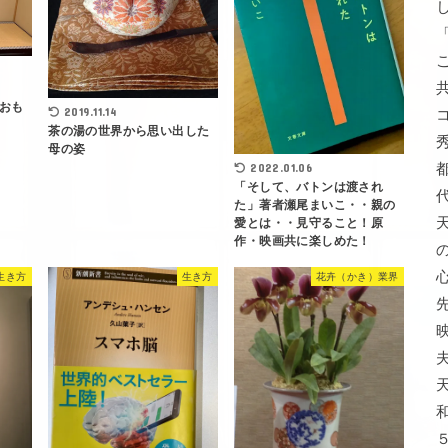
おも
2019.11.14
茶の湯の世界から思い出した
母の姿
2022.01.06
「そして、バトンは渡され
た」著者瀬尾まいこ・・親の
愛とは・・見守ること！原
作・映画共に楽しめた！
生き方
生き方
花卉（かき）業界