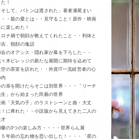
した！
「そして、バトンは渡された」著者瀬尾まい
こ・・親の愛とは・・見守ること！原作・映画
共に楽しめた！
コロナ禍で朝顔が教えてくれたこと・・利休と
秀吉、朝顔の逸話
都会のオアシス・隠れ家が幕を下ろした・・
代々木ビレッジの新たな展開に期待を込めて
天空の茶室を訪れた・・外資IT一流経営者の心
の内
心の扉を開けたらそこは別世界・・・「リーチ
先生」から始まった民藝の世界
映画「天気の子」のラストシーンと曲・大丈
夫！に痺れた・・小説版から見えてきた二人の
天才
和蘭の3つの楽しみ方・・・・世界らん展
５５年前の忘れ物を思い出した！・・・「星の