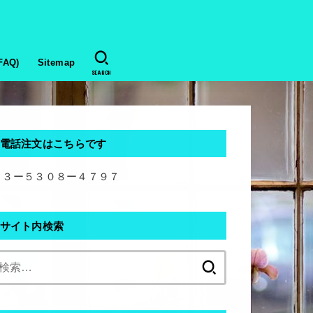
AQ)
Sitemap
SEARCH
電話注文はこちらです
０３ー５３０８ー４７９７
サイト内検索
検
索: