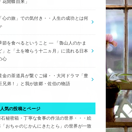
「花開蝶自来」
「心の旅」での気付き・・人生の成功とは何
か
季節を食べるということ ― 「魯山人のかま
ど」と「土を喰らう十二ヵ月」に流れる日本
の心
黄金の茶道具が繋ぐご縁・・大河ドラマ「豊
臣兄弟！」と我が故郷・佐伯の物語
人気の投稿とページ
懐石秘密箱・丁寧な食事の作法の世界・・・絵
本「おちゃのじかんにきたとら」の世界が一致