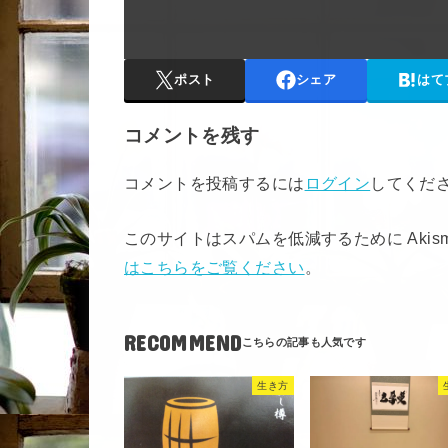
ポスト
シェア
はて
コメントを残す
コメントを投稿するには
ログイン
してくだ
このサイトはスパムを低減するために Akis
はこちらをご覧ください
。
RECOMMEND
生き方