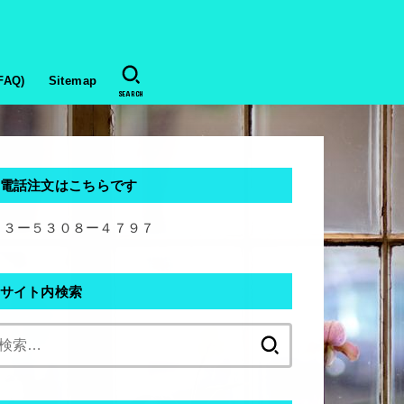
AQ)
Sitemap
SEARCH
電話注文はこちらです
０３ー５３０８ー４７９７
サイト内検索
検
索: