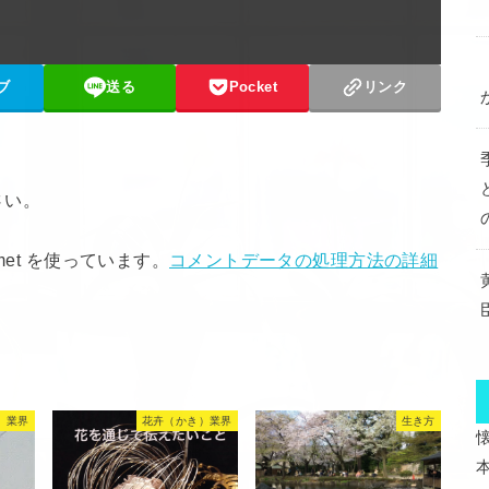
ブ
送る
Pocket
リンク
さい。
met を使っています。
コメントデータの処理方法の詳細
）業界
花卉（かき）業界
生き方