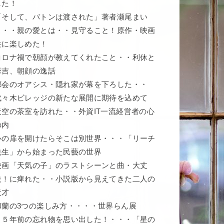
した！
「そして、バトンは渡された」著者瀬尾まい
こ・・親の愛とは・・見守ること！原作・映画
共に楽しめた！
コロナ禍で朝顔が教えてくれたこと・・利休と
秀吉、朝顔の逸話
都会のオアシス・隠れ家が幕を下ろした・・
代々木ビレッジの新たな展開に期待を込めて
天空の茶室を訪れた・・外資IT一流経営者の心
の内
心の扉を開けたらそこは別世界・・・「リーチ
先生」から始まった民藝の世界
映画「天気の子」のラストシーンと曲・大丈
夫！に痺れた・・小説版から見えてきた二人の
天才
和蘭の3つの楽しみ方・・・・世界らん展
５５年前の忘れ物を思い出した！・・・「星の