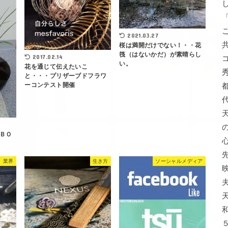
2021.03.27
桜は満開だけでない！・・花
筏（はないかだ）が素晴らし
2017.02.14
い。
花を通じて伝えたいこ
と・・・プリザーブドフラワ
ーコンテスト開催
ＢＯ
）業界
生き方
ソーシャルメディア