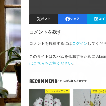
ポスト
シェア
はて
コメントを残す
コメントを投稿するには
ログイン
してくだ
このサイトはスパムを低減するために Akis
はこちらをご覧ください
。
RECOMMEND
ソーシャルメディア
花卉（かき