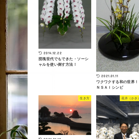
2014.12.22
団塊世代でもできた・ソーシ
ャルを使い倒す方法！
2021.01.11
ワクワクする和の世界！
ＮＳＡＩシンビ
生き方
花卉（かき