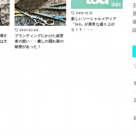
2014.12.13
新しいソーシャルメディア
「tsū」が異常な盛り上が
り！？・・・
2021.03.08
壊す
ブランディングにかけた経営
は大
者の想い・・癒しの隠れ家の
秘密があった！