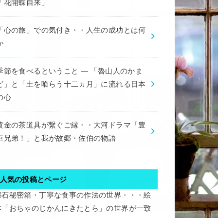
「花開蝶自来」
「心の旅」での気付き・・人生の成功とは何
か
季節を食べるということ ― 「魯山人のかま
ど」と「土を喰らう十二ヵ月」に流れる日本
の心
黄金の茶道具が繋ぐご縁・・大河ドラマ「豊
臣兄弟！」と我が故郷・佐伯の物語
人気の投稿とページ
懐石秘密箱・丁寧な食事の作法の世界・・・絵
本「おちゃのじかんにきたとら」の世界が一致