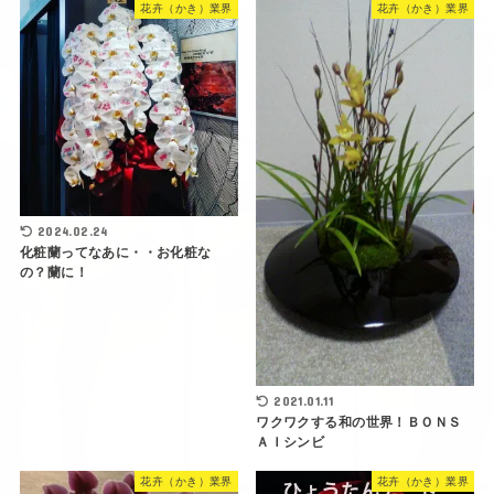
花卉（かき）業界
花卉（かき）業界
2024.02.24
化粧蘭ってなあに・・お化粧な
の？蘭に！
2021.01.11
ワクワクする和の世界！ＢＯＮＳ
ＡＩシンビ
花卉（かき）業界
花卉（かき）業界