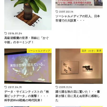
2017.02.14
ソーシャルメディアの巨人、日本
市場での大誤算・・・
2016.01.24
高級胡蝶蘭の世界・和鉢に「かぐ
や姫」のネーミング！
ソーシャルメディア
花卉（かき）業界
2017.04.19
2019.11.14
データ・サイエンティストの「検
踊り踊る秋の花に驚いた！・・書
索ビックデータ」の衝撃！・・・
家が描く目に見えぬ世界に感動し
科学的Web戦略の時代到来！
た