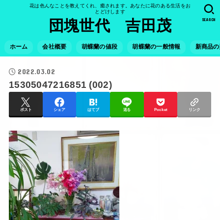
花は色んなことを教えてくれ、癒されます。あなたに花のある生活をお
とどけします
SEARCH
団塊世代 吉田茂
ホーム
会社概要
胡蝶蘭の値段
胡蝶蘭の一般情報
新商品の
2022.03.02
15305047216851 (002)
ポスト
シェア
はてブ
送る
Pocket
リンク