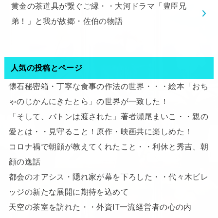
黄金の茶道具が繋ぐご縁・・大河ドラマ「豊臣兄
弟！」と我が故郷・佐伯の物語
人気の投稿とページ
懐石秘密箱・丁寧な食事の作法の世界・・・絵本「おち
ゃのじかんにきたとら」の世界が一致した！
「そして、バトンは渡された」著者瀬尾まいこ・・親の
愛とは・・見守ること！原作・映画共に楽しめた！
コロナ禍で朝顔が教えてくれたこと・・利休と秀吉、朝
顔の逸話
都会のオアシス・隠れ家が幕を下ろした・・代々木ビレ
ッジの新たな展開に期待を込めて
天空の茶室を訪れた・・外資IT一流経営者の心の内