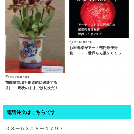
2017.02.14
お医者様がアート部門最優秀
賞！・・・世界らん展２０１５
2020.07.09
胡蝶蘭市場を創造的に破壊する
(1)・・現状のままでは沈没だ！
電話注文はこちらです
０３ー５３０８ー４７９７