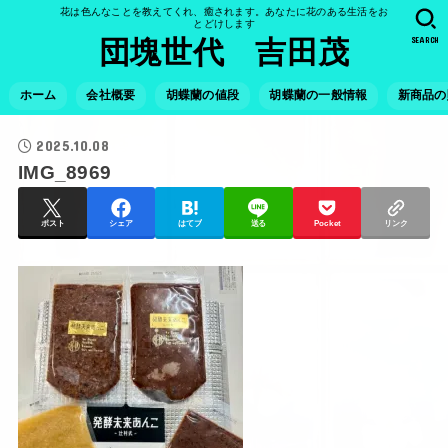
花は色んなことを教えてくれ、癒されます。あなたに花のある生活をお
とどけします
SEARCH
団塊世代 吉田茂
ホーム
会社概要
胡蝶蘭の値段
胡蝶蘭の一般情報
新商品の
2025.10.08
IMG_8969
ポスト
シェア
はてブ
送る
Pocket
リンク