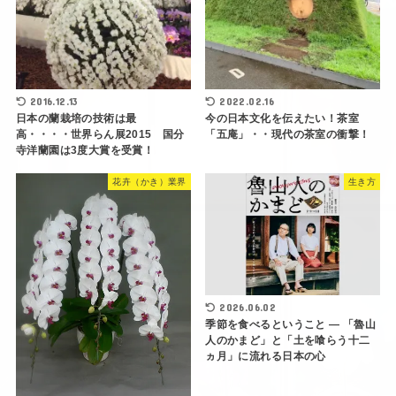
2016.12.13
2022.02.16
日本の蘭栽培の技術は最
今の日本文化を伝えたい！茶室
高・・・・世界らん展2015 国分
「五庵」・・現代の茶室の衝撃！
寺洋蘭園は3度大賞を受賞！
花卉（かき）業界
生き方
2026.06.02
季節を食べるということ ― 「魯山
人のかまど」と「土を喰らう十二
ヵ月」に流れる日本の心