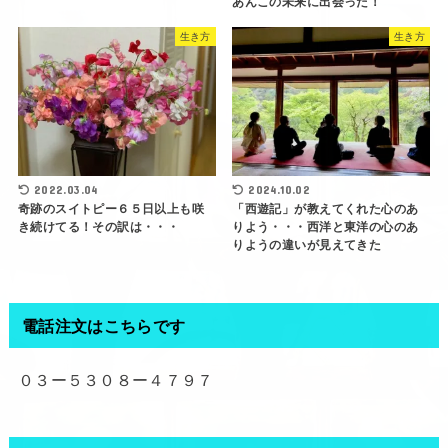
あんこの未来に出会った！
生き方
生き方
2022.03.04
2024.10.02
奇跡のスイトピー６５日以上も咲
「西遊記」が教えてくれた心のあ
き続けてる！その訳は・・・
りよう・・・西洋と東洋の心のあ
りようの違いが見えてきた
電話注文はこちらです
０３ー５３０８ー４７９７