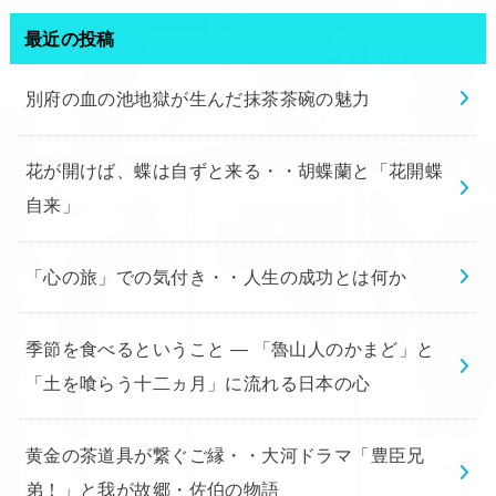
最近の投稿
別府の血の池地獄が生んだ抹茶茶碗の魅力
花が開けば、蝶は自ずと来る・・胡蝶蘭と「花開蝶
自来」
「心の旅」での気付き・・人生の成功とは何か
季節を食べるということ ― 「魯山人のかまど」と
「土を喰らう十二ヵ月」に流れる日本の心
黄金の茶道具が繋ぐご縁・・大河ドラマ「豊臣兄
弟！」と我が故郷・佐伯の物語