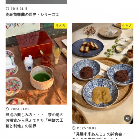
2016.01.17
高級胡蝶蘭の世界・シリーズ２
生き方
生き方
2023.01.20
野点の楽しみ方・・・ 茶の湯の
お稽古から見えてきた「朝鮮の工
藝と利他」の世界
2025.10.09
「発酵未来あんこ」の試食会・・