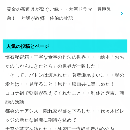
黄金の茶道具が繋ぐご縁・・大河ドラマ「豊臣兄
弟！」と我が故郷・佐伯の物語
人気の投稿とページ
懐石秘密箱・丁寧な食事の作法の世界・・・絵本「おち
ゃのじかんにきたとら」の世界が一致した！
「そして、バトンは渡された」著者瀬尾まいこ・・親の
愛とは・・見守ること！原作・映画共に楽しめた！
コロナ禍で朝顔が教えてくれたこと・・利休と秀吉、朝
顔の逸話
都会のオアシス・隠れ家が幕を下ろした・・代々木ビレ
ッジの新たな展開に期待を込めて
天空の茶室を訪れた・・外資IT一流経営者の心の内