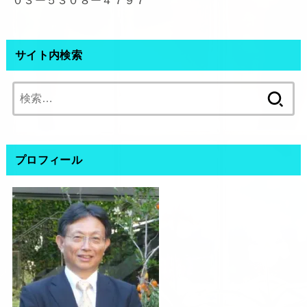
０３ー５３０８ー４７９７
サイト内検索
検
索:
プロフィール