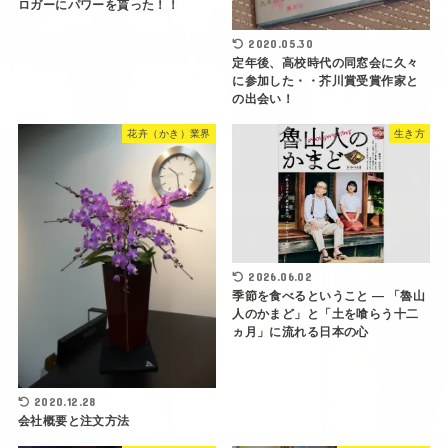
ロガーにパワーを貰った！！
2020.05.30
定年後、高校時代の同窓会に久々
に参加した・・芥川賞受賞作家と
の出会い！
花卉（かき）業界
生き方
2026.06.02
季節を食べるということ ― 「魯山
人のかまど」と「土を喰らう十二
ヵ月」に流れる日本の心
2020.12.28
会社概要と注文方法