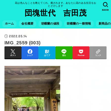
花は色んなことを教えてくれ、癒されます。あなたに花のある生活をお
とどけします
SEARCH
団塊世代 吉田茂
ホーム
会社概要
胡蝶蘭の値段
胡蝶蘭の一般情報
新商品の
2022.05.14
IMG_2559 (003)
ポスト
シェア
はてブ
送る
Pocket
リンク