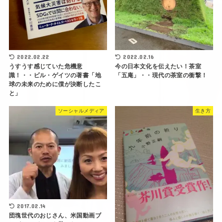
2022.02.22
2022.02.16
うすうす感じていた危機意
今の日本文化を伝えたい！茶室
識！・・ビル・ゲイツの著書「地
「五庵」・・現代の茶室の衝撃！
球の未来のために僕が決断したこ
と」
ソーシャルメディア
生き方
2017.02.14
団塊世代のおじさん、米国動画ブ