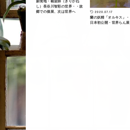
新境地・截金師（きりかね
し）長谷川智彩の世界・・故
郷での個展、次は世界へ
2020.07.17
蘭の妖精「オルキス」・
日本初公開・世界らん展