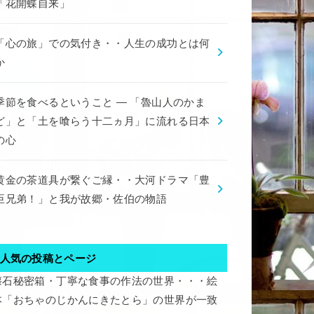
「花開蝶自来」
「心の旅」での気付き・・人生の成功とは何
か
季節を食べるということ ― 「魯山人のかま
ど」と「土を喰らう十二ヵ月」に流れる日本
の心
黄金の茶道具が繋ぐご縁・・大河ドラマ「豊
臣兄弟！」と我が故郷・佐伯の物語
人気の投稿とページ
懐石秘密箱・丁寧な食事の作法の世界・・・絵
本「おちゃのじかんにきたとら」の世界が一致