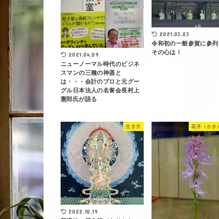
2021.03.03
令和初の一般参賀に参列
その心は！
2021.04.09
ニューノーマル時代のビジネ
スマンの三種の神器と
は・・・会計のプロと元グー
グル日本法人の名誉会長村上
憲郎氏が語る
生き方
花卉（かき
2022.10.19