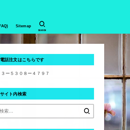
AQ)
Sitemap
SEARCH
電話注文はこちらです
０３ー５３０８ー４７９７
サイト内検索
検
索: