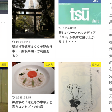
・・
2014.12.13
新しいソーシャルメディア
「tsū」が異常な盛り上が
り！？・・・
2021.01.10
明治神宮鎮座１００年記念行
事・・銅板奉納・ご利益あ
る？
）業界
生き方
生き方
2015.05.15
神楽坂の「俺たちの中華」と
言うコンセプトのお店