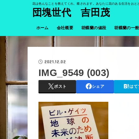
花は色んなことを教えてくれ、癒されます。あなたに花のある生活をおと
団塊世代 吉田茂
ホーム
会社概要
胡蝶蘭の値段
胡蝶蘭の一
2021.12.02
IMG_9549 (003)
ポスト
シェア
はて