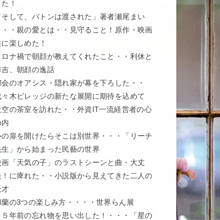
した！
「そして、バトンは渡された」著者瀬尾まい
こ・・親の愛とは・・見守ること！原作・映画
共に楽しめた！
コロナ禍で朝顔が教えてくれたこと・・利休と
秀吉、朝顔の逸話
都会のオアシス・隠れ家が幕を下ろした・・
代々木ビレッジの新たな展開に期待を込めて
天空の茶室を訪れた・・外資IT一流経営者の心
の内
心の扉を開けたらそこは別世界・・・「リーチ
先生」から始まった民藝の世界
映画「天気の子」のラストシーンと曲・大丈
夫！に痺れた・・小説版から見えてきた二人の
天才
和蘭の3つの楽しみ方・・・・世界らん展
５５年前の忘れ物を思い出した！・・・「星の