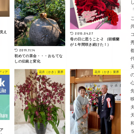
見え
2015.04.27
母の日に思うこと-2 (胡蝶蘭
が１年間咲き続けた！）
2019.11.14
初めての茶会・・・おもてな
しの伝統と変化
ディア
花卉（かき）業界
花卉（かき）業界
ア