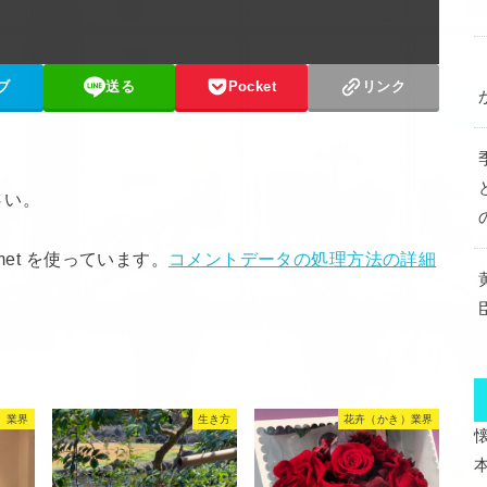
ブ
送る
Pocket
リンク
さい。
met を使っています。
コメントデータの処理方法の詳細
）業界
生き方
花卉（かき）業界