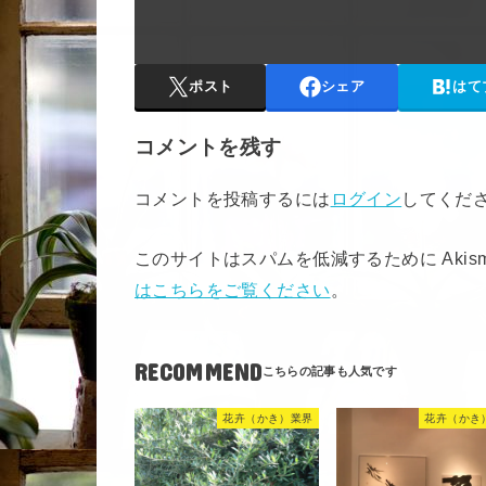
ポスト
シェア
はて
コメントを残す
コメントを投稿するには
ログイン
してくだ
このサイトはスパムを低減するために Akis
はこちらをご覧ください
。
RECOMMEND
花卉（かき）業界
花卉（かき