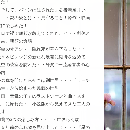
した！
「そして、バトンは渡された」著者瀬尾まい
こ・・親の愛とは・・見守ること！原作・映画
共に楽しめた！
コロナ禍で朝顔が教えてくれたこと・・利休と
秀吉、朝顔の逸話
都会のオアシス・隠れ家が幕を下ろした・・
代々木ビレッジの新たな展開に期待を込めて
天空の茶室を訪れた・・外資IT一流経営者の心
の内
心の扉を開けたらそこは別世界・・・「リーチ
先生」から始まった民藝の世界
映画「天気の子」のラストシーンと曲・大丈
夫！に痺れた・・小説版から見えてきた二人の
天才
和蘭の3つの楽しみ方・・・・世界らん展
５５年前の忘れ物を思い出した！・・・「星の