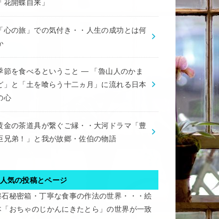
「花開蝶自来」
「心の旅」での気付き・・人生の成功とは何
か
季節を食べるということ ― 「魯山人のかま
ど」と「土を喰らう十二ヵ月」に流れる日本
の心
黄金の茶道具が繋ぐご縁・・大河ドラマ「豊
臣兄弟！」と我が故郷・佐伯の物語
人気の投稿とページ
懐石秘密箱・丁寧な食事の作法の世界・・・絵
本「おちゃのじかんにきたとら」の世界が一致