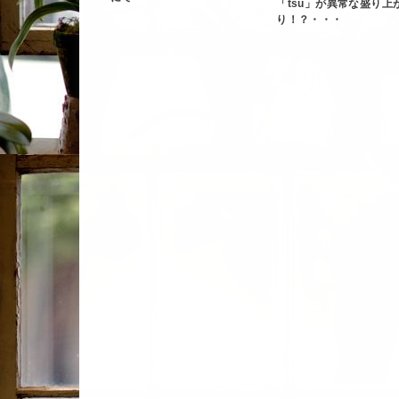
「tsū」が異常な盛り上
り！？・・・