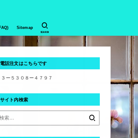
AQ)
Sitemap
SEARCH
電話注文はこちらです
０３ー５３０８ー４７９７
サイト内検索
検
索: