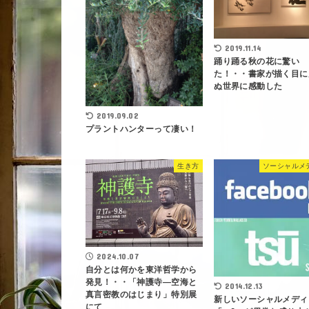
2019.11.14
踊り踊る秋の花に驚い
た！・・書家が描く目に
ぬ世界に感動した
2019.09.02
プラントハンターって凄い！
生き方
ソーシャルメ
2024.10.07
自分とは何かを東洋哲学から
発見！・・「神護寺―空海と
2014.12.13
真言密教のはじまり」特別展
新しいソーシャルメディ
にて