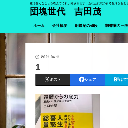
花は色んなことを教えてくれ、癒されます。あなたに花のある生活をおと
団塊世代 吉田茂
ホーム
会社概要
胡蝶蘭の値段
胡蝶蘭の一
2021.04.11
1
ポスト
シェア
はて