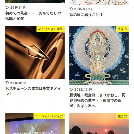
2019.11.14
2015.04.27
初めての茶会・・・おもてなしの
母の日に思うこと-1
伝統と変化
花卉（かき）業界
生き方
2016.01.16
お花チェーンの成功は事業ドメイ
2022.10.19
ン！
新境地・截金師（きりかねし）長
谷川智彩の世界・・故郷での個
展、次は世界へ
ソーシャルメディア
生き方