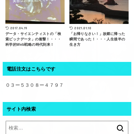
2017.04.19
2021.01.10
データ・サイエンティストの「検
「お帰りなさい！」故郷に帰った
索ビックデータ」の衝撃！・・・
瞬間であった！・・・人生後半の
科学的Web戦略の時代到来！
生き方
電話注文はこちらです
０３ー５３０８ー４７９７
サイト内検索
検