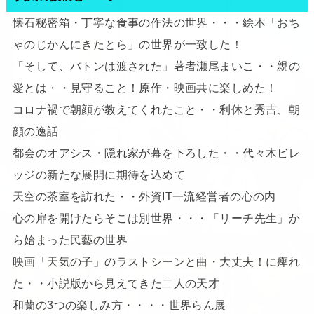
懐石秘密箱・丁寧な食事の作法の世界・・・絵本「おち
ゃのじかんにきたとら」の世界が一致した！
「そして、バトンは渡された」著者瀬尾まいこ・・親の
愛とは・・見守ること！原作・映画共に楽しめた！
コロナ禍で朝顔が教えてくれたこと・・利休と秀吉、朝
顔の逸話
都会のオアシス・隠れ家が幕を下ろした・・代々木ビレ
ッジの新たな展開に期待を込めて
天空の茶室を訪れた・・外資IT一流経営者の心の内
心の扉を開けたらそこは別世界・・・「リーチ先生」か
ら始まった民藝の世界
映画「天気の子」のラストシーンと曲・大丈夫！に痺れ
た・・小説版から見えてきた二人の天才
和蘭の3つの楽しみ方・・・・世界らん展