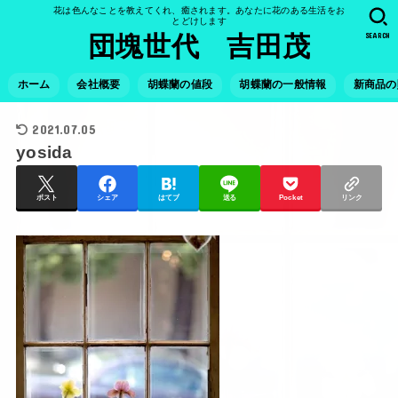
花は色んなことを教えてくれ、癒されます。あなたに花のある生活をお
とどけします
SEARCH
団塊世代 吉田茂
ホーム
会社概要
胡蝶蘭の値段
胡蝶蘭の一般情報
新商品の
2021.07.05
yosida
ポスト
シェア
はてブ
送る
Pocket
リンク