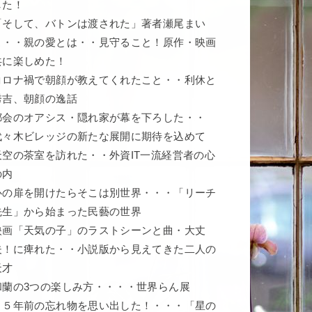
した！
「そして、バトンは渡された」著者瀬尾まい
こ・・親の愛とは・・見守ること！原作・映画
共に楽しめた！
コロナ禍で朝顔が教えてくれたこと・・利休と
秀吉、朝顔の逸話
都会のオアシス・隠れ家が幕を下ろした・・
代々木ビレッジの新たな展開に期待を込めて
天空の茶室を訪れた・・外資IT一流経営者の心
の内
心の扉を開けたらそこは別世界・・・「リーチ
先生」から始まった民藝の世界
映画「天気の子」のラストシーンと曲・大丈
夫！に痺れた・・小説版から見えてきた二人の
天才
和蘭の3つの楽しみ方・・・・世界らん展
５５年前の忘れ物を思い出した！・・・「星の