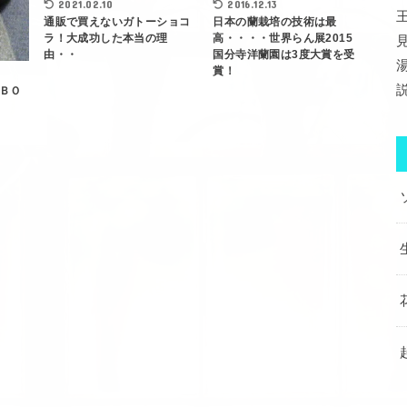
2021.02.10
2016.12.13
通販で買えないガトーショコ
日本の蘭栽培の技術は最
ラ！大成功した本当の理
高・・・・世界らん展2015
由・・
国分寺洋蘭園は3度大賞を受
賞！
ＢＯ