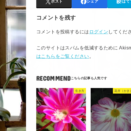
ポスト
シェア
はて
コメントを残す
コメントを投稿するには
ログイン
してくだ
このサイトはスパムを低減するために Akis
はこちらをご覧ください
。
RECOMMEND
生き方
花卉（かき