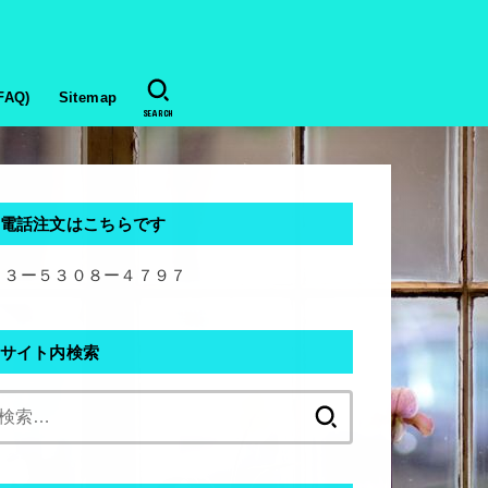
AQ)
Sitemap
SEARCH
電話注文はこちらです
０３ー５３０８ー４７９７
サイト内検索
検
索: