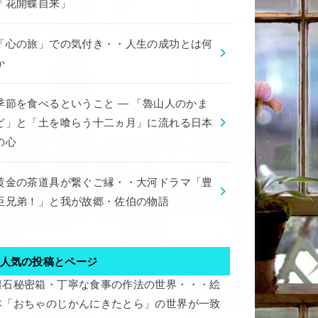
「花開蝶自来」
「心の旅」での気付き・・人生の成功とは何
か
季節を食べるということ ― 「魯山人のかま
ど」と「土を喰らう十二ヵ月」に流れる日本
の心
黄金の茶道具が繋ぐご縁・・大河ドラマ「豊
臣兄弟！」と我が故郷・佐伯の物語
人気の投稿とページ
懐石秘密箱・丁寧な食事の作法の世界・・・絵
本「おちゃのじかんにきたとら」の世界が一致