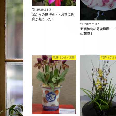
2020.05.31
父からの贈り物・・お花に異
変が起こった！
2021.11.07
新宿御苑の菊花壇展・・
の菊花！
花卉（かき）業界
花卉（かき