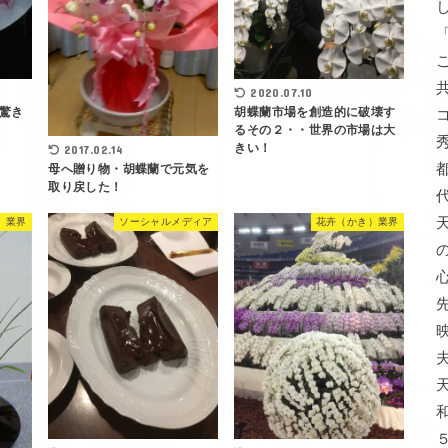
2020.07.10
驚き
胡蝶蘭市場を創造的に破壊す
るその２・・世界の市場は大
きい！
2017.02.14
母へ贈り物・胡蝶蘭で元気を
取り戻した！
）業界
ソーシャルメディア
花卉（かき）業界