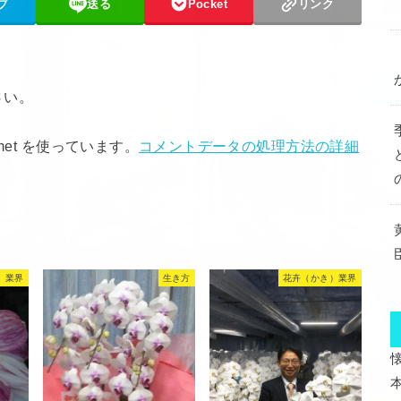
ブ
送る
Pocket
リンク
さい。
met を使っています。
コメントデータの処理方法の詳細
）業界
生き方
花卉（かき）業界