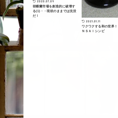
2020.07.09
胡蝶蘭市場を創造的に破壊す
る(1)・・現状のままでは沈没
だ！
2021.01.11
ワクワクする和の世界！
ＮＳＡＩシンビ