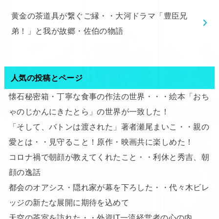
黄金の茶道具が繋ぐご縁・・大河ドラマ「豊臣兄
弟！」と我が故郷・佐伯の物語
人気の投稿とページ
懐石秘密箱・丁寧な食事の作法の世界・・・絵本「おち
ゃのじかんにきたとら」の世界が一致した！
「そして、バトンは渡された」著者瀬尾まいこ・・親の
愛とは・・見守ること！原作・映画共に楽しめた！
コロナ禍で朝顔が教えてくれたこと・・利休と秀吉、朝
顔の逸話
都会のオアシス・隠れ家が幕を下ろした・・代々木ビレ
ッジの新たな展開に期待を込めて
天空の茶室を訪れた・・外資IT一流経営者の心の内