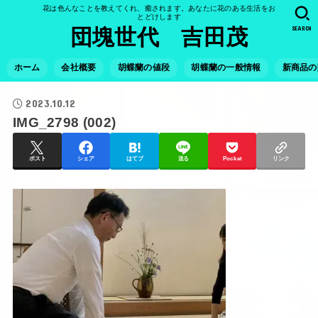
花は色んなことを教えてくれ、癒されます。あなたに花のある生活をお
とどけします
SEARCH
団塊世代 吉田茂
ホーム
会社概要
胡蝶蘭の値段
胡蝶蘭の一般情報
新商品の
2023.10.12
IMG_2798 (002)
ポスト
シェア
はてブ
送る
Pocket
リンク