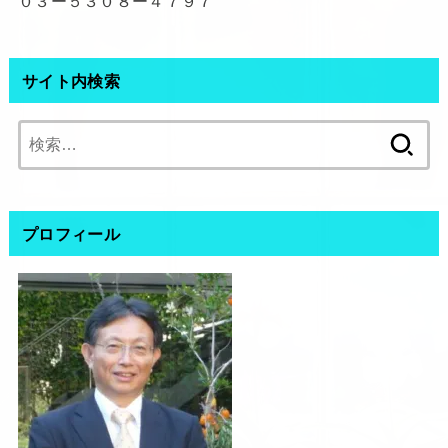
０３ー５３０８ー４７９７
サイト内検索
検
索:
プロフィール