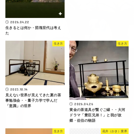
2026.04.22
生きるとは何か・団塊世代は考え
た
生き方
生き方
2023.10.14
見えない世界が見えてきた夏の茶
事勉強会・・量子力学で学んだ
2026.04.26
「意識」の世界
黄金の茶道具が繋ぐご縁・・大河
ドラマ「豊臣兄弟！」と我が故
郷・佐伯の物語
生き方
花卉（かき）業界