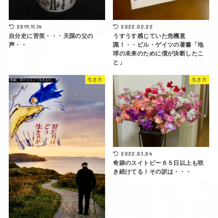
2019.11.14
2022.02.22
自分史に苦笑・・・天国の父の
うすうす感じていた危機意
声・・
識！・・ビル・ゲイツの著書「地
球の未来のために僕が決断したこ
と」
生き方
生き方
2022.03.04
奇跡のスイトピー６５日以上も咲
き続けてる！その訳は・・・