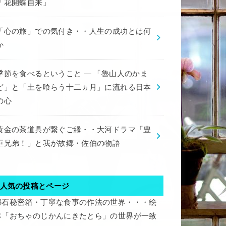
「花開蝶自来」
「心の旅」での気付き・・人生の成功とは何
か
季節を食べるということ ― 「魯山人のかま
ど」と「土を喰らう十二ヵ月」に流れる日本
の心
黄金の茶道具が繋ぐご縁・・大河ドラマ「豊
臣兄弟！」と我が故郷・佐伯の物語
人気の投稿とページ
懐石秘密箱・丁寧な食事の作法の世界・・・絵
本「おちゃのじかんにきたとら」の世界が一致