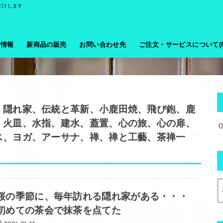
どけします
般情報
新商品の販売
お問い合わせ先
ご注文・サービスについて(F
、隠れ家、伝統と革新、小鹿田焼、飛び鉋、鹿
、火皿、水指、建水、蓋置、心の旅、心の扉、
ス、ヨガ、アーサナ、禅、禅と工藝、茶禅一
桜の季節に、毎年訪れる隠れ家がある・・・
初めての茶会で抹茶を点てた