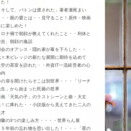
した！
「そして、バトンは渡された」著者瀬尾まい
こ・・親の愛とは・・見守ること！原作・映画
共に楽しめた！
コロナ禍で朝顔が教えてくれたこと・・利休と
秀吉、朝顔の逸話
都会のオアシス・隠れ家が幕を下ろした・・
代々木ビレッジの新たな展開に期待を込めて
天空の茶室を訪れた・・外資IT一流経営者の心
の内
心の扉を開けたらそこは別世界・・・「リーチ
先生」から始まった民藝の世界
映画「天気の子」のラストシーンと曲・大丈
夫！に痺れた・・小説版から見えてきた二人の
天才
和蘭の3つの楽しみ方・・・・世界らん展
５５年前の忘れ物を思い出した！・・・「星の