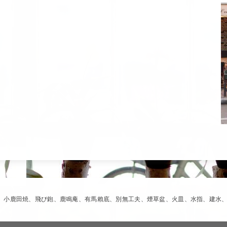
革新、小鹿田焼、飛び鉋、鹿鳴庵、有馬賴底、別無工夫、煙草盆、火皿、水指、建水