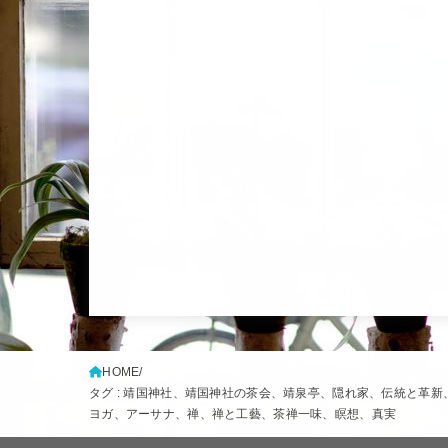
HOME
タグ : 靖国神社、靖国神社の茶会、靖泉亭、隠れ家、伝統と
ヨガ、アーサナ、禅、禅と工藝、茶禅一味、瞑想、真実