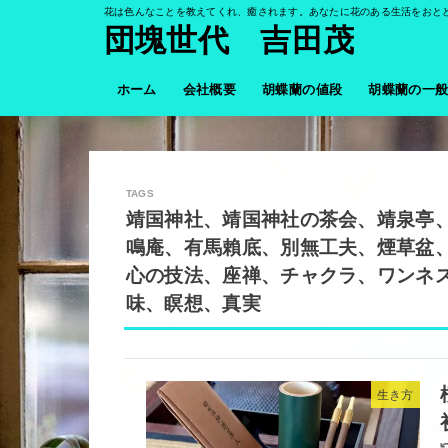
花は色んなことを教えてくれ、癒されます。あなたに花のある生活をおと
団塊世代 吉田茂
ホーム
会社概要
胡蝶蘭の値段
胡蝶蘭の一
靖国神社、靖国神社の茶会、靖泉亭
鳴庵、有馬賴底、別無工夫、煙草盆
心の技法、座禅、チャクラ、ワンネ
味、瞑想、真実
生き方