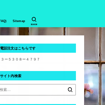
AQ)
Sitemap
SEARCH
電話注文はこちらです
０３ー５３０８ー４７９７
サイト内検索
検
索: