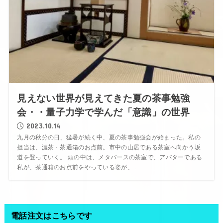
見えない世界が見えてきた夏の茶事勉強
会・・量子力学で学んだ「意識」の世界
2023.10.14
九月の秋分の日、猛暑が続く中、夏の茶事勉強会が始まった。私の
担当は、濃茶・茶通箱のお点前。市中の山居である茶室へ向かう坂
道を登っていく。 頭の中は、メタバースの茶室で、アバターである
私が、茶通箱のお点前をやっている姿が、...
電話注文はこちらです