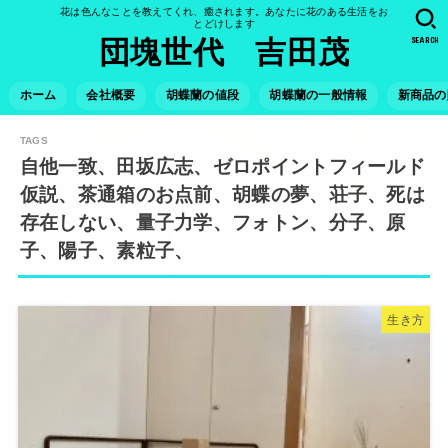
花は色んなことを教えてくれ、癒されます。あなたに花のある生活をお
とどけします
SEARCH
団塊世代 吉田茂
ホーム
会社概要
胡蝶蘭の値段
胡蝶蘭の一般情報
新商品の
自他一致、田坂広志、ゼロポイントフィールド
仮説、茶通箱のお点前、胡蝶の夢、荘子、死は
存在しない、量子力学、フォトン、分子、原
子、陽子、素粒子、
生き方