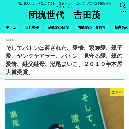
花は色んなことを教えてくれ、癒されます。あなたに花のある生活をお
とどけします
SEARCH
団塊世代 吉田茂
ホーム
会社概要
胡蝶蘭の値段
胡蝶蘭の一般情報
新商品の
そしてバトンは渡された、愛情、家族愛、親子
愛、ヤングケアラー、バトン、見守る愛、親の
愛情、継父継母、瀬尾まいこ、２０１９年本屋
大賞受賞、
生き方