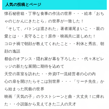
人気の投稿とページ
懐石秘密箱・丁寧な食事の作法の世界・・・絵本「おち
ゃのじかんにきたとら」の世界が一致した！
「そして、バトンは渡された」著者瀬尾まいこ・・親の
愛とは・・見守ること！原作・映画共に楽しめた！
コロナ禍で朝顔が教えてくれたこと・・利休と秀吉、朝
顔の逸話
都会のオアシス・隠れ家が幕を下ろした・・代々木ビレ
ッジの新たな展開に期待を込めて
天空の茶室を訪れた・・外資IT一流経営者の心の内
心の扉を開けたらそこは別世界・・・「リーチ先生」か
ら始まった民藝の世界
映画「天気の子」のラストシーンと曲・大丈夫！に痺れ
た・・小説版から見えてきた二人の天才