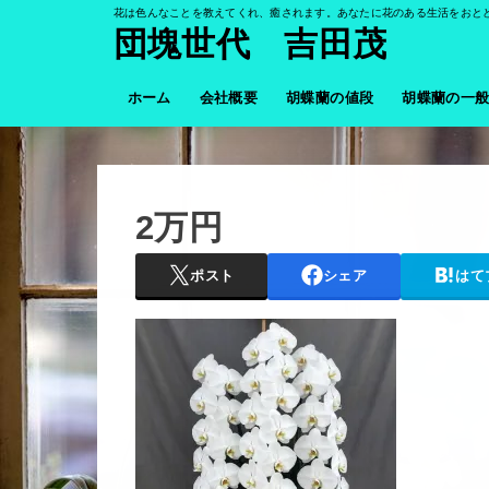
花は色んなことを教えてくれ、癒されます。あなたに花のある生活をおと
団塊世代 吉田茂
ホーム
会社概要
胡蝶蘭の値段
胡蝶蘭の一
2万円
ポスト
シェア
はて