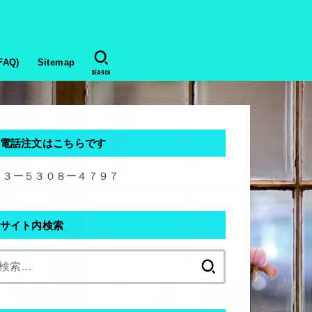
AQ)
Sitemap
SEARCH
電話注文はこちらです
０３ー５３０８ー４７９７
サイト内検索
検
索: