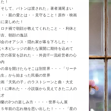
した！
「そして、バトンは渡された」著者瀬尾まい
こ・・親の愛とは・・見守ること！原作・映画
共に楽しめた！
コロナ禍で朝顔が教えてくれたこと・・利休と
秀吉、朝顔の逸話
都会のオアシス・隠れ家が幕を下ろした・・
代々木ビレッジの新たな展開に期待を込めて
天空の茶室を訪れた・・外資IT一流経営者の心
の内
心の扉を開けたらそこは別世界・・・「リーチ
先生」から始まった民藝の世界
映画「天気の子」のラストシーンと曲・大丈
夫！に痺れた・・小説版から見えてきた二人の
天才
和蘭の3つの楽しみ方・・・・世界らん展
５５年前の忘れ物を思い出した！・・・「星の