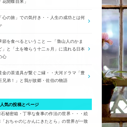
「花開蝶自来」
「心の旅」での気付き・・人生の成功とは何
か
季節を食べるということ ― 「魯山人のかま
ど」と「土を喰らう十二ヵ月」に流れる日本
の心
黄金の茶道具が繋ぐご縁・・大河ドラマ「豊
臣兄弟！」と我が故郷・佐伯の物語
人気の投稿とページ
懐石秘密箱・丁寧な食事の作法の世界・・・絵
本「おちゃのじかんにきたとら」の世界が一致