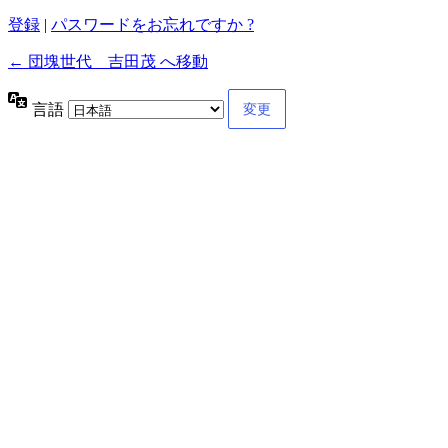
登録
|
パスワードをお忘れですか ?
← 団塊世代 吉田茂 へ移動
言語