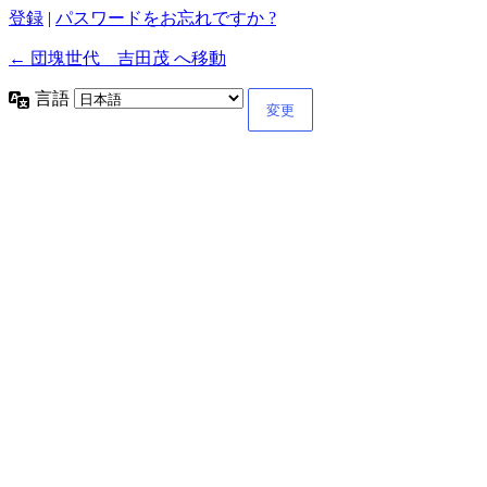
登録
|
パスワードをお忘れですか ?
← 団塊世代 吉田茂 へ移動
言語