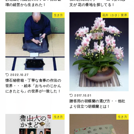
壊の経営から生まれた！
文が 花の番地を探してる！
生き方
花卉（かき）業界
2022.10.27
懐石秘密箱・丁寧な食事の作法の
世界・・・絵本「おちゃのじかん
にきたとら」の世界が一致した！
2017.10.01
贈答用の胡蝶蘭の選び方・・他社
より目立つ胡蝶蘭とは！
生き方
生き方