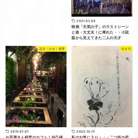
2021.03.08
映画「天気の子」のラストシーン
と曲・大丈夫！に痺れた・・小説
版から見えてきた二人の天才
花卉（かき）業界
生き方
2019.07.07
2022.12.19
お花屋さん経営のカフェ！自己破
私のお気に入り・・・二つ折の恋