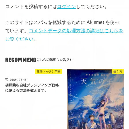
コメントを投稿するには
ログイン
してください。
このサイトはスパムを低減するために Akismet を使っ
ています。
コメントデータの処理方法の詳細はこちらを
ご覧ください
。
RECOMMEND
花卉（かき）業界
生き方
2021.06.16
胡蝶蘭を自社ブランディング戦略
に使える方法を教えます。