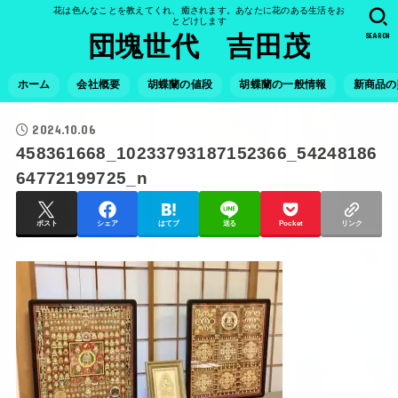
花は色んなことを教えてくれ、癒されます。あなたに花のある生活をお
とどけします
SEARCH
団塊世代 吉田茂
ホーム
会社概要
胡蝶蘭の値段
胡蝶蘭の一般情報
新商品の
2024.10.06
458361668_10233793187152366_54248186
64772199725_n
ポスト
シェア
はてブ
送る
Pocket
リンク