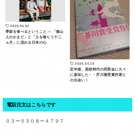
2026.06.02
季節を食べるということ ― 「魯山
人のかまど」と「土を喰らう十二
ヵ月」に流れる日本の心
2020.05.30
定年後、高校時代の同窓会に久々
に参加した・・芥川賞受賞作家と
の出会い！
電話注文はこちらです
０３ー５３０８ー４７９７